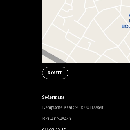
ROUTE
Sodermans
Kempische Kaai 59, 3500 Hasselt
BE0401348485
011/22 32 17